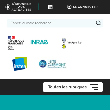
S'ABONNER
AUX
SE CONNECTER
ACTUALITÉS
Tapez
ici
votre
recherche
Toutes les rubriques