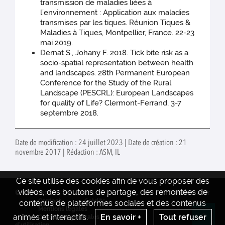
transmission de maladies liées à
l’environnement : Application aux maladies
transmises par les tiques. Réunion Tiques &
Maladies à Tiques, Montpellier, France. 22-23
mai 2019.
Dernat S., Johany F. 2018. Tick bite risk as a
socio-spatial representation between health
and landscapes. 28th Permanent European
Conference for the Study of the Rural
Landscape (PESCRL): European Landscapes
for quality of Life? Clermont-Ferrand, 3-7
septembre 2018.
Date de modification : 24 juillet 2023 | Date de création : 21
novembre 2017 | Rédaction : ASM, IL
Ce site utilise des cookies afin de vous proposer des
vidéos, des boutons de partage, des remontées de
© INRAE 2022
Actualités
www.inrae.fr
Contact
Crédits
contenus de plateformes sociales et des contenus
Mentions legales
animés et interactifs.
En savoir +
Tout refuser
Conditions générales
Re